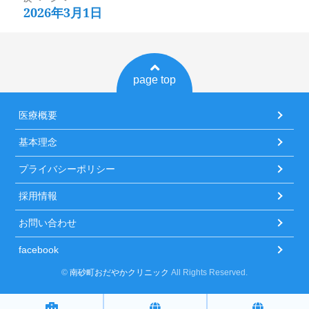
2026年3月1日
次
ゲ
稿:
の
ー
投
シ
稿:
ョ
page top
ン
医療概要
基本理念
プライバシーポリシー
採用情報
お問い合わせ
facebook
©
南砂町おだやかクリニック
All Rights Reserved.