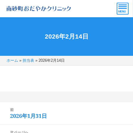
2026年2月14日
ホーム
»
担当表
»
2026年2月14日
投
前
稿
2026年1月31日
前
ナ
の
ビ
次ページへ
投