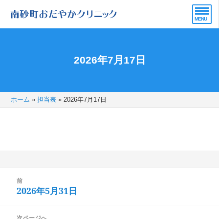
2026年7月17日
ホーム
»
担当表
»
2026年7月17日
投
前
稿
2026年5月31日
前
ナ
の
ビ
次ページへ
投