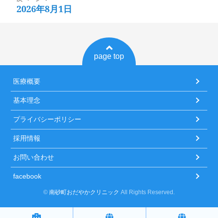
2026年8月1日
次
ゲ
稿:
の
ー
投
シ
稿:
ョ
page top
ン
医療概要
基本理念
プライバシーポリシー
採用情報
お問い合わせ
facebook
©
南砂町おだやかクリニック
All Rights Reserved.